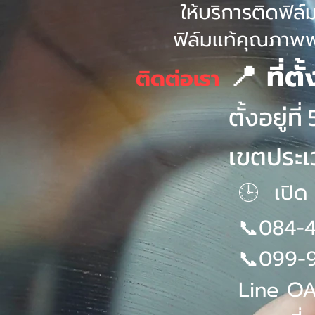
ให้บริการติดฟิ
ฟิล์มแท้คุณภาพพร
📍 ที่ตั
ติดต่อเรา
ตั้งอยู่
เขตประเ
🕒 เปิด
📞084-4
📞099-9
Line O