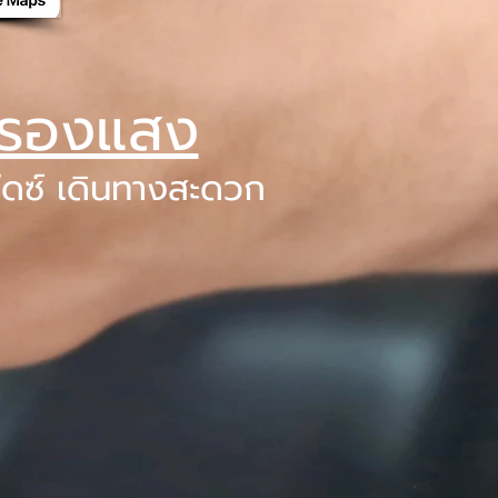
มกรองแสง
ไดซ์ เดินทางสะดวก