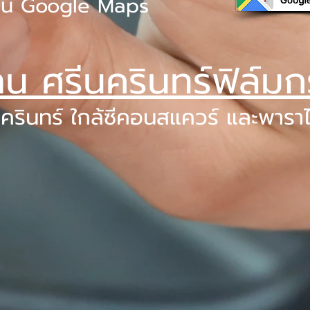
่บน Google Maps
้าน ศรีนครินทร์ฟิล์
นครินทร์ ใกล้ซีคอนสแควร์ และพารา