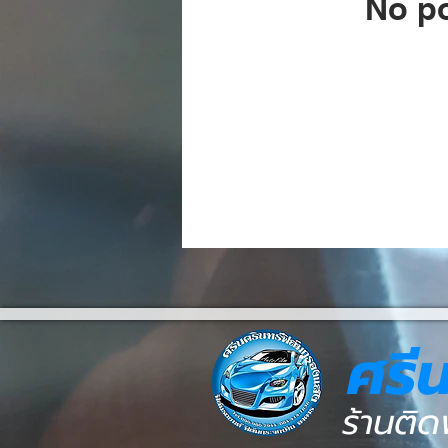
No po
ศรี
ร้านติด