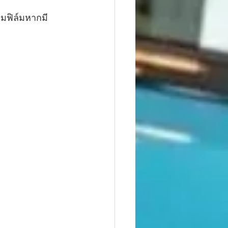
ลมฟิล์มหากมี