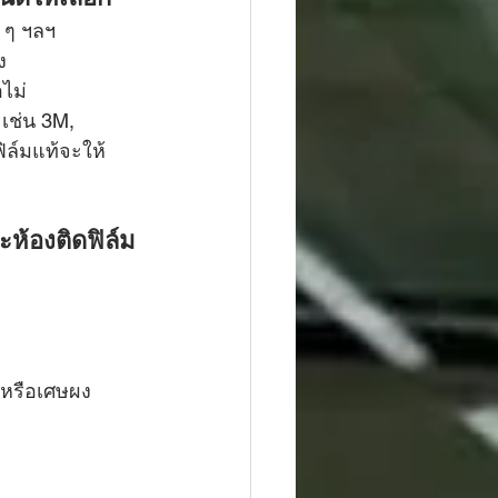
ง ๆ ฯลฯ
ง
ไม่
เช่น 3M, 
ิล์มแท้จะให้
ะห้องติดฟิล์ม
ศ หรือเศษผง