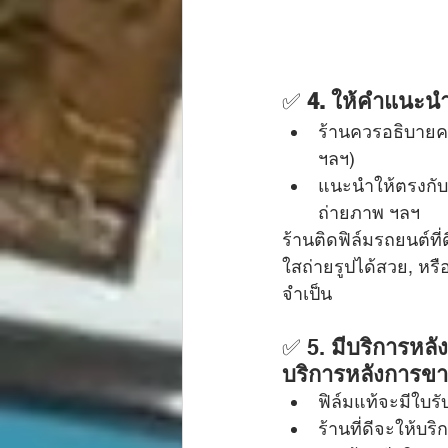
✅ 
4. ให้คำแนะนำ
ร้านควรอธิบายคว
ฯลฯ)
แนะนำให้ตรงกับ
ถ่ายภาพ ฯลฯ
ร้านติดฟิล์มรถยนต์ท
ใสถ่ายรูปได้สวย, หร
จำเป็น
✅ 5. 
มีบริการหลั
บริการหลังการข
ฟิล์มแท้จะมีใบรั
ร้านที่ดีจะให้บ