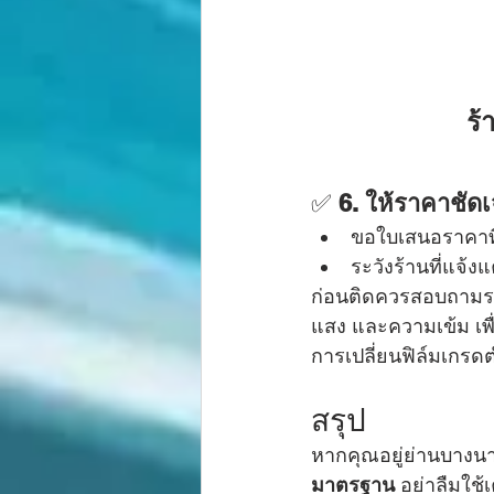
ร้
✅ 
6. ให้ราคาชัด
ขอใบเสนอราคาที่ร
ระวังร้านที่แจ้
ก่อนติดควรสอบถามราค
แสง และความเข้ม เพื่
การเปลี่ยนฟิล์มเกรด
สรุป
หากคุณอยู่ย่านบางน
มาตรฐาน
 อย่าลืมใช