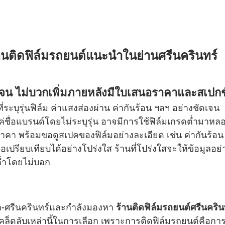
านติดฟิล์มรถยนต์แนะนำในย่านศรีนครินทร์
เจน ไม่บวกเพิ่มภายหลังมีใบเสนอราคาและสเปก
ะบุรุ่นฟิล์ม ค่าแสงส่องผ่าน ค่ากันร้อน ฯลฯ อย่างชัดเจน
งแค่ชื่อแบรนด์โดยไม่ระบุรุ่น อาจมีการใช้ฟิล์มเกรดต่ำมาห
า พร้อมขอดูสเปคของฟิล์มอย่างละเอียด เช่น ค่ากันร้อน 
อเปรียบเทียบได้อย่างโปร่งใส ร้านที่โปร่งใสจะให้ข้อมูลอย่
ต่ำโดยไม่บอก
า-ศรีนครินทร์และกำลังมองหา 
ร้านติดฟิล์มรถยนต์ศรีนครินทร
้เคล็ดลับเหล่านี้ในการเลือก เพราะการติดฟิล์มรถยนต์คือ