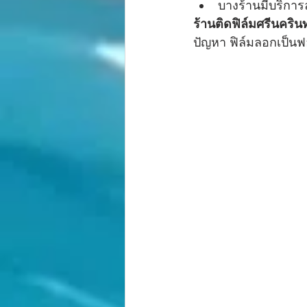
บางร้านมีบริกา
ร้านติดฟิล์มศรีนครินท
ปัญหา ฟิล์มลอกเป็นฟ