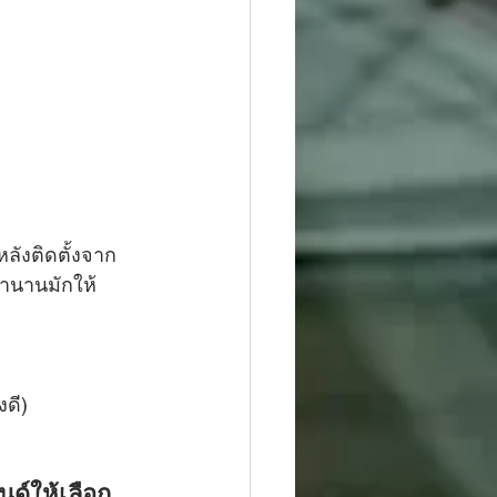
หลังติดตั้งจาก
มานานมักให้
งดี)
ด์ให้เลือก