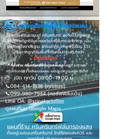
ศรีนครินทร์ฟิล์มกรองแสง
ร้านติดฟิล์มรถยนต์ ศรีนครินทร์ อย่างเป็นทางการ
ให้บริการติดฟิล์มรถยนต์และฟิล์มกระจกอาคาร เน้น
งานติดตั้งมาตรฐาน ฟิล์มแท้คุณภาพพรีเมียม รีวิว
จริงจากลูกค้าในพื้นที่ศรีนครินทร์และบางนา
ติดต่อเรา
📍 ที่ตั้งร้าน
ศรีนครินทร์ฟิล์มกรองแสง
ตั้งอยู่ที่ 5/8 ซอย
ศรีนครินทร์ 53 แขวงหนองบอน เขตประเวศ กรุงเทพ 10250
🕒 เปิด ทุกวัน 08.00–19.00 น.
📞084-414-1836 (คุณจอย)
📞099-980-7944 (กอล์ฟฟิล์มเด้ง)
Line OA:
@srinakarinfilm
ดูแผนที่บน Google Maps
แผนที่ร้าน ศรีนครินทร์ฟิล์มกรองแสง
ตั้งอยู่บนถนนศรีนครินทร์ ใกล้ซีคอนสแควร์ และ
พาราไดซ์ เดินทางสะดวก