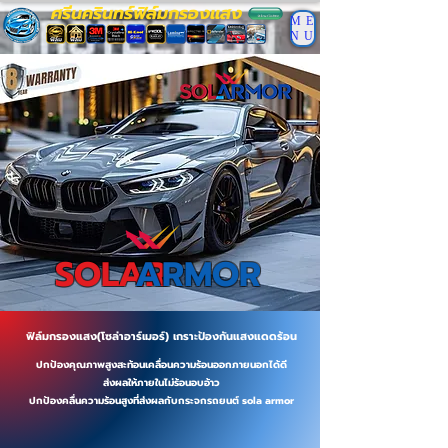
ศรีนครินทร์ฟิล์มกรองแสง
ME
NU
SOLAR
ARMOR
ฟิล์มกรองแสง(โซล่าอาร์เมอร์) เกราะป้องกันแสงแดดร้อน
ปกป้องคุณภาพสูงสะท้อนเคลื่อนความร้อนออกภายนอกได้ดี
ส่งผลให้ภายในไม่ร้อนอบอ้าว
ปกป้องคลื่นความร้อนสูงที่ส่งผลกับกระจกรถยนต์ sola armor